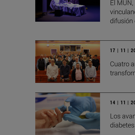
El MUN, 
vinculand
difusión
17 | 11 | 
Cuatro a
transfor
14 | 11 | 
Los avan
diabetes 