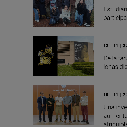
Estudian
particip
12 | 11 | 
De la fa
lonas di
10 | 11 | 
Una inve
aumento 
atribuibl