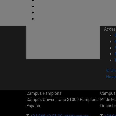
Acces
© Uni
Nava
Campus Pamplona
Campus 
Campus Universitario 31009 Pamplona
Pº de M
España
Donosti
T.
+34 948 42 56 00
info@unav.es
T.
+34 9