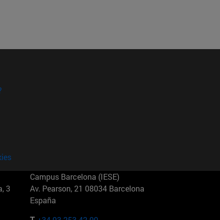
?
kies
Campus Barcelona (IESE)
, 3
Av. Pearson, 21 08034 Barcelona
España
T.
+34 93 253 42 00