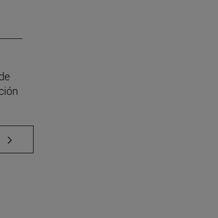
 de
ción
e TAB para desplazarse.