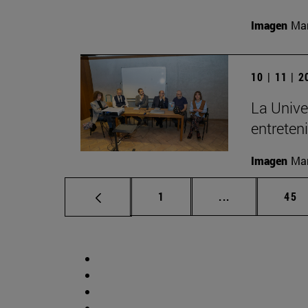
Imagen
Man
10 | 11 | 
La Unive
entreten
Imagen
Man
Página
Páginas interm
Pág
1
...
45