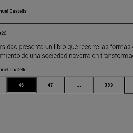
uel Castells
2025
rsidad presenta un libro que recorre las formas
imiento de una sociedad navarra en transforma
uel Castells
edias Use TAB para desplazarse.
ina
Página
Página
Páginas intermedias Us
Página
46
47
...
389