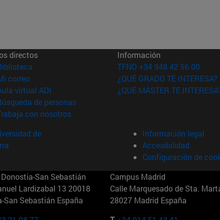
os directos
Información
(abre en nueva ventana)
Biblioteca
TFNO +34 948 42 56 00
(abre en nueva ventana)
Mi correo
¿QUÉ GRADO TE INTERESA?
(abre en nueva ventana)
Aula virtual ADI
¿QUÉ MÁSTER TE INTERESA
(abre en nueva ventana)
Búsqueda de personas
(abre en nueva ventana)
Trabaja con nosotros
versidad de
Información legal
rra
Accesibilidad
Configuración de coo
Donostia-San Sebastián
Campus Madrid
anuel Lardizabal 13 20018
Calle Marquesado de Sta. Marta
a-San Sebastián España
28027 Madrid España
43 21 98 77
T.
+34 914 51 43 41