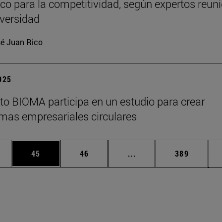
ico para la competitividad, según expertos reun
iversidad
é Juan Rico
2025
tuto BIOMA participa en un estudio para crear
mas empresariales circulares
edias Use TAB para desplazarse.
ina
Página
Página
Páginas intermedias Us
Página
45
46
...
389