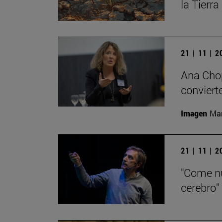
la Tierra
21 | 11 | 
Ana Chop
conviert
Imagen
Man
21 | 11 | 
"Come nu
cerebro"