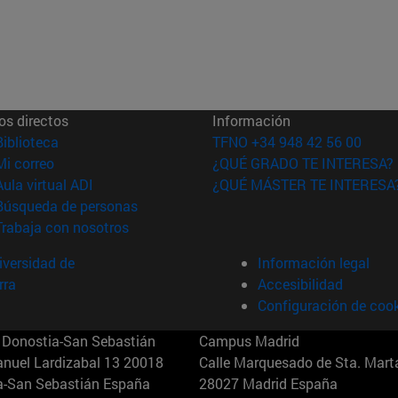
os directos
Información
(abre en nueva ventana)
Biblioteca
TFNO +34 948 42 56 00
(abre en nueva ventana)
Mi correo
¿QUÉ GRADO TE INTERESA?
(abre en nueva ventana)
Aula virtual ADI
¿QUÉ MÁSTER TE INTERESA
(abre en nueva ventana)
Búsqueda de personas
(abre en nueva ventana)
Trabaja con nosotros
versidad de
Información legal
rra
Accesibilidad
Configuración de coo
Donostia-San Sebastián
Campus Madrid
anuel Lardizabal 13 20018
Calle Marquesado de Sta. Marta
a-San Sebastián España
28027 Madrid España