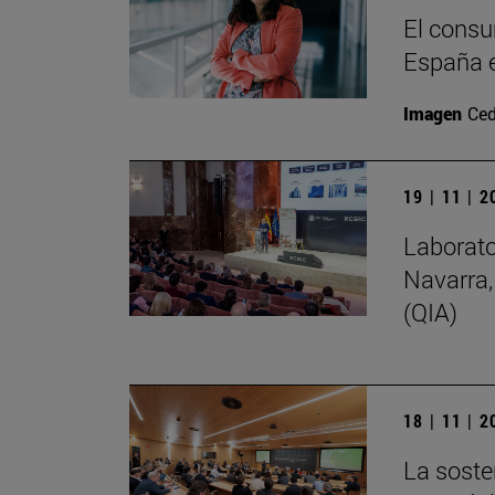
El consu
España e
Imagen
Ced
19 | 11 | 
Laborato
Navarra,
(QIA)
18 | 11 | 
La soste