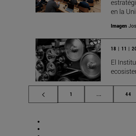
estratég
en la Un
Imagen
Jos
18 | 11 | 
El Insti
ecosiste
Página
Páginas interm
Pág
1
...
44