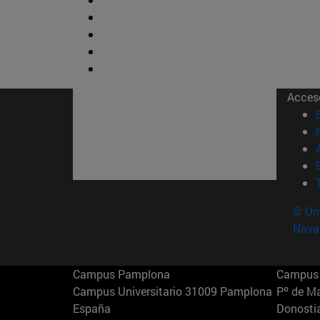
Acces
© Uni
Nava
Campus Pamplona
Campus 
Campus Universitario 31009 Pamplona
Pº de M
España
Donosti