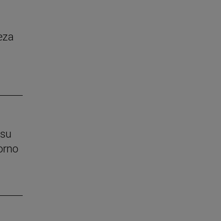
eza
 su
orno