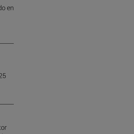
do en
025
tor