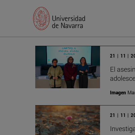
21 | 11 | 
El asesi
adolesc
Imagen
Man
21 | 11 | 
Investig