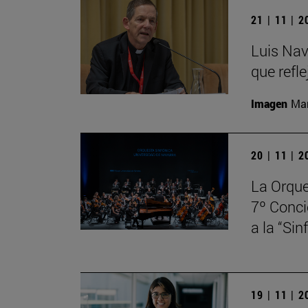
21 | 11 | 
Luis Nav
que refle
Imagen
Man
20 | 11 | 
La Orque
7º Conci
a la “Si
19 | 11 | 