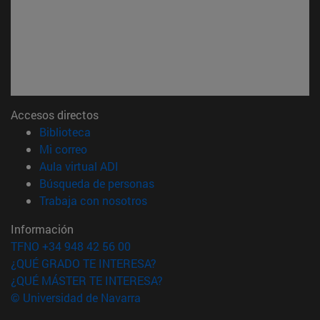
Accesos directos
(abre en nueva ventana)
Biblioteca
(abre en nueva ventana)
Mi correo
(abre en nueva ventana)
Aula virtual ADI
(abre en nueva ventana)
Búsqueda de personas
(abre en nueva ventana)
Trabaja con nosotros
Información
TFNO +34 948 42 56 00
¿QUÉ GRADO TE INTERESA?
¿QUÉ MÁSTER TE INTERESA?
© Universidad de Navarra