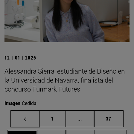
12 | 01 | 2026
Alessandra Sierra, estudiante de Diseño en
la Universidad de Navarra, finalista del
concurso Furmark Futures
Imagen
Cedida
Página
Páginas intermedias Us
Página
1
...
37