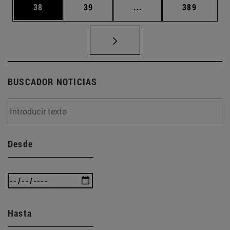
Página
Página
Páginas intermedias U
Página
38
39
...
389
BUSCADOR NOTICIAS
Desde
Hasta