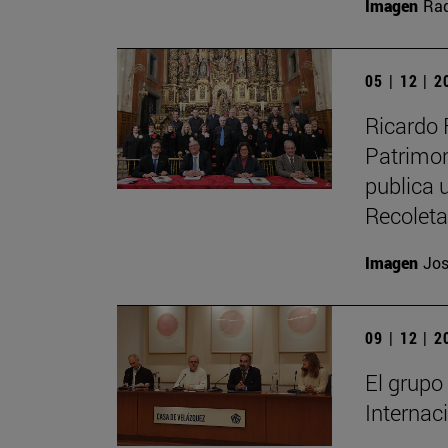
Imagen
Raq
05 | 12 | 
Ricardo 
Patrimon
publica u
Recolet
Imagen
Jos
09 | 12 | 
El grupo
Internac