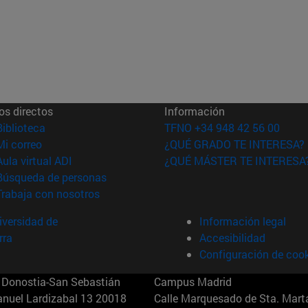
os directos
Información
(abre en nueva ventana)
Biblioteca
TFNO +34 948 42 56 00
(abre en nueva ventana)
Mi correo
¿QUÉ GRADO TE INTERESA?
(abre en nueva ventana)
Aula virtual ADI
¿QUÉ MÁSTER TE INTERESA
(abre en nueva ventana)
Búsqueda de personas
(abre en nueva ventana)
Trabaja con nosotros
versidad de
Información legal
rra
Accesibilidad
Configuración de coo
Donostia-San Sebastián
Campus Madrid
anuel Lardizabal 13 20018
Calle Marquesado de Sta. Marta