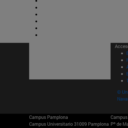
Acces
© Uni
Nava
Campus Pamplona
Campus 
Campus Universitario 31009 Pamplona
Pº de M