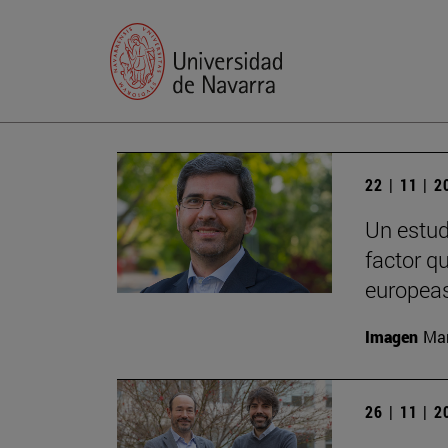
22 | 11 | 
Un estud
factor q
europeas
Imagen
Man
26 | 11 | 