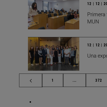
12 | 12 | 
Primera 
MUN
12 | 12 | 
Una expo
Página
Páginas intermed
Págin
1
...
372