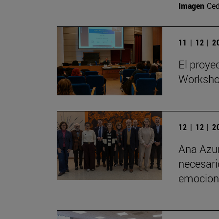
Imagen
Ced
11 | 12 | 
El proye
Workshop
12 | 12 | 
Ana Azur
necesario
emociona