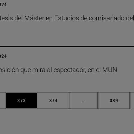
2024
tesis del Máster en Estudios de comisariado de
2024
sición que mira al espectador, en el MUN
ias Use TAB para desplazarse.
a
Página
Página
Páginas intermedias 
Página
373
374
...
389