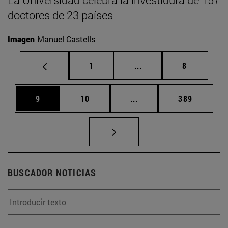
doctores de 23 países
Imagen
Manuel Castells
Página
Páginas intermedias U
Página
1
...
8
Página
Página
Páginas intermedias Us
Página
9
10
...
389
BUSCADOR NOTICIAS