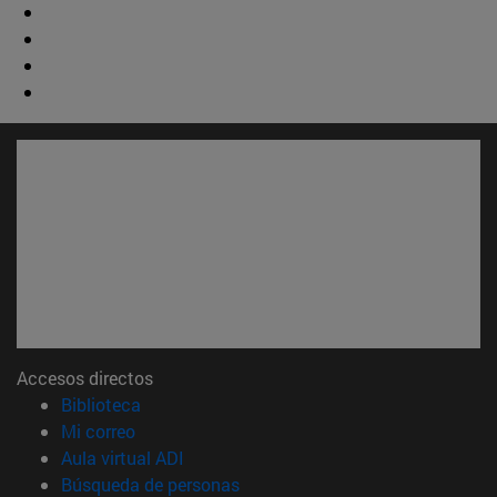
Accesos directos
(abre en nueva ventana)
Biblioteca
(abre en nueva ventana)
Mi correo
(abre en nueva ventana)
Aula virtual ADI
(abre en nueva ventana)
Búsqueda de personas