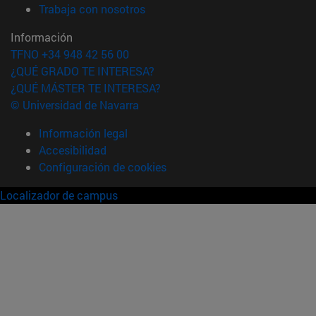
(abre en nueva ventana)
Trabaja con nosotros
Información
TFNO +34 948 42 56 00
¿QUÉ GRADO TE INTERESA?
¿QUÉ MÁSTER TE INTERESA?
© Universidad de Navarra
Información legal
Accesibilidad
Configuración de cookies
Localizador de campus