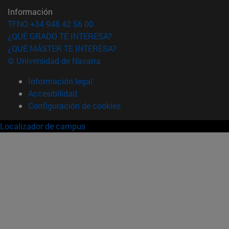
Información
TFNO +34 948 42 56 00
¿QUÉ GRADO TE INTERESA?
¿QUÉ MÁSTER TE INTERESA?
© Universidad de Navarra
Información legal
Accesibilidad
Configuración de cookies
Localizador de campus