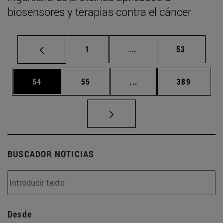
biosensores y terapias contra el cáncer
Página
Páginas intermedias Us
Página
1
...
53
Página
Página
Páginas intermedias U
Página
54
55
...
389
BUSCADOR NOTICIAS
Desde