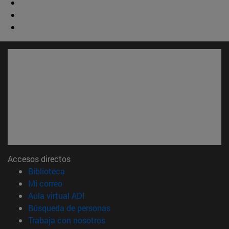
Accesos directos
(abre en nueva ventana)
Biblioteca
(abre en nueva ventana)
Mi correo
(abre en nueva ventana)
Aula virtual ADI
(abre en nueva ventana)
Búsqueda de personas
(abre en nueva ventana)
Trabaja con nosotros