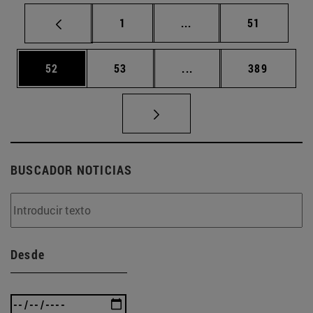
Página
Páginas intermedias Us
Página
1
...
51
Página
Página
Páginas intermedias U
Página
52
53
...
389
BUSCADOR NOTICIAS
Desde