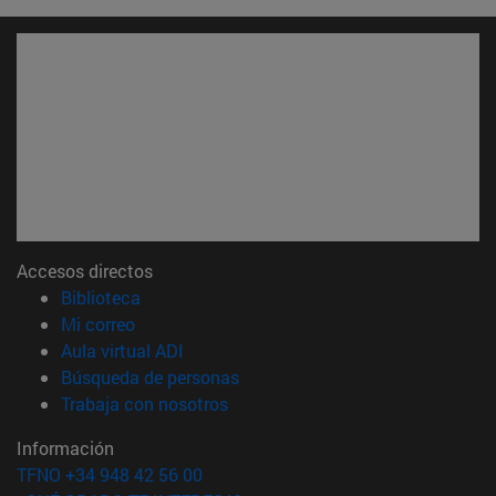
Accesos directos
(abre en nueva ventana)
Biblioteca
(abre en nueva ventana)
Mi correo
(abre en nueva ventana)
Aula virtual ADI
(abre en nueva ventana)
Búsqueda de personas
(abre en nueva ventana)
Trabaja con nosotros
Información
TFNO +34 948 42 56 00