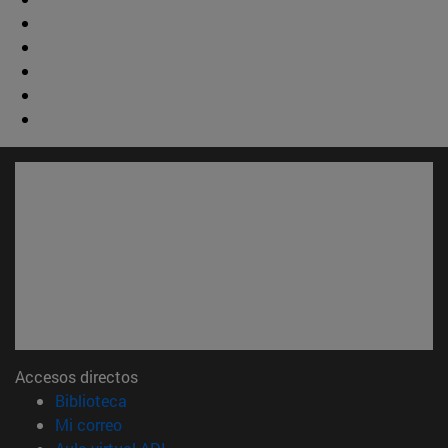
Accesos directos
(abre en nueva ventana)
Biblioteca
(abre en nueva ventana)
Mi correo
(abre en nueva ventana)