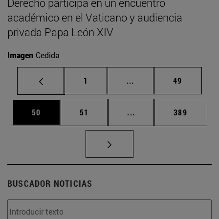
Derecho participa en un encuentro
académico en el Vaticano y audiencia
privada Papa León XIV
Imagen
Cedida
Página
Páginas intermedias Us
Página
1
...
49
Página
Página
Páginas intermedias U
Página
50
51
...
389
BUSCADOR NOTICIAS