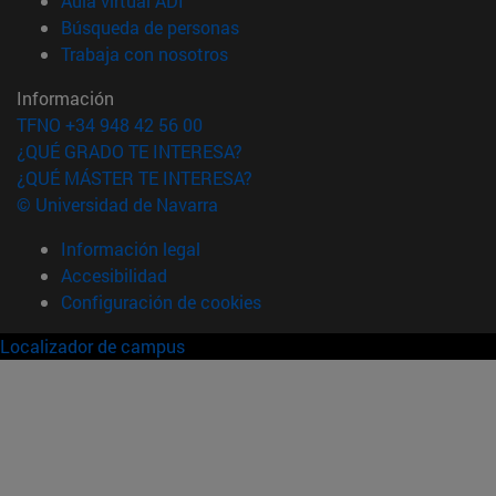
Aula virtual ADI
(abre en nueva ventana)
Búsqueda de personas
(abre en nueva ventana)
Trabaja con nosotros
Información
TFNO +34 948 42 56 00
¿QUÉ GRADO TE INTERESA?
¿QUÉ MÁSTER TE INTERESA?
© Universidad de Navarra
Información legal
Accesibilidad
Configuración de cookies
Localizador de campus