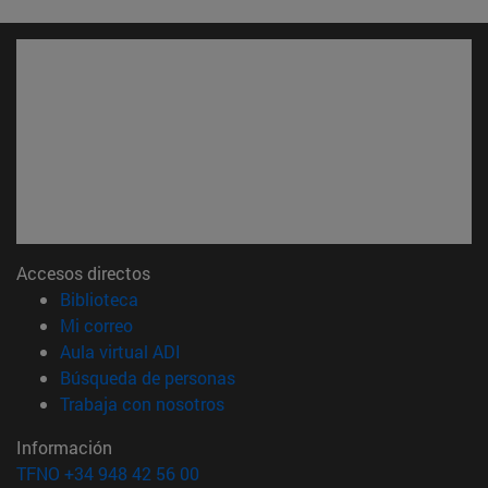
Accesos directos
(abre en nueva ventana)
Biblioteca
(abre en nueva ventana)
Mi correo
(abre en nueva ventana)
Aula virtual ADI
(abre en nueva ventana)
Búsqueda de personas
(abre en nueva ventana)
Trabaja con nosotros
Información
TFNO +34 948 42 56 00