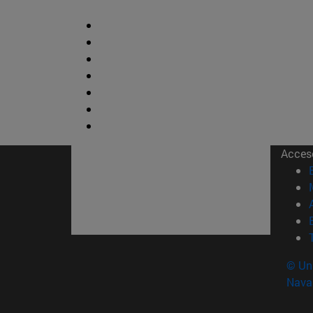
Acces
© Uni
Nava