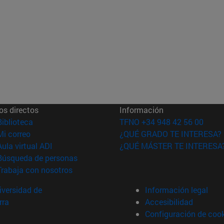
os directos
Información
(abre en nueva ventana)
Biblioteca
TFNO +34 948 42 56 00
(abre en nueva ventana)
Mi correo
¿QUÉ GRADO TE INTERESA?
(abre en nueva ventana)
Aula virtual ADI
¿QUÉ MÁSTER TE INTERESA
(abre en nueva ventana)
Búsqueda de personas
(abre en nueva ventana)
Trabaja con nosotros
versidad de
Información legal
rra
Accesibilidad
Configuración de coo