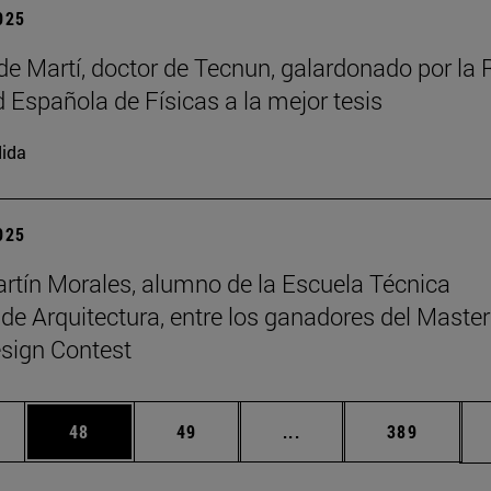
2025
de Martí, doctor de Tecnun, galardonado por la 
 Española de Físicas a la mejor tesis
ida
2025
rtín Morales, alumno de la Escuela Técnica
 de Arquitectura, entre los ganadores del Master
sign Contest
edias Use TAB para desplazarse.
ina
Página
Página
Páginas intermedias Us
Página
48
49
...
389