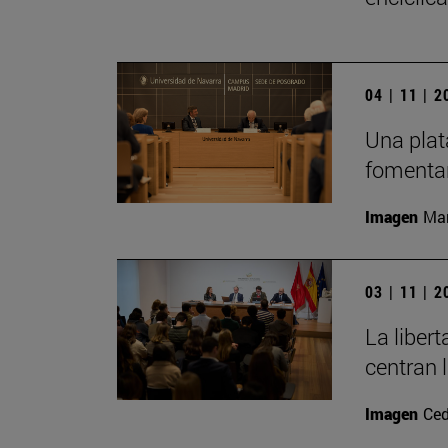
04 | 11 | 
Una plat
fomentar
Imagen
Man
03 | 11 | 
La liber
centran 
Imagen
Ced