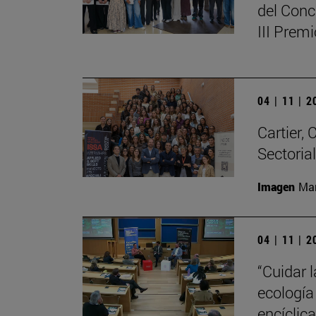
del Conc
III Prem
04 | 11 | 
Cartier,
Sectoria
Imagen
Man
04 | 11 | 
“Cuidar 
ecología
encíclic