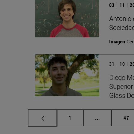
03 | 11 | 
Antonio 
Sociedad
Imagen
Ced
31 | 10 | 
Diego Ma
Superior
Glass De
Página
Páginas interm
Pág
1
...
47