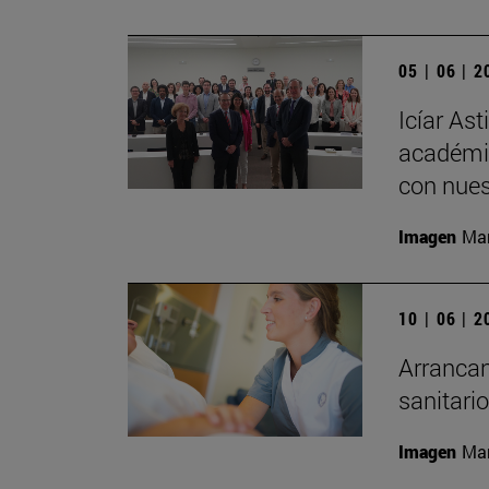
05 | 06 | 
Icíar As
académic
con nues
Imagen
Man
10 | 06 | 
Arrancan
sanitari
Imagen
Man