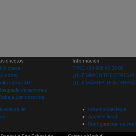
os directos
Información
(abre en nueva ventana)
Biblioteca
TFNO +34 948 42 56 00
(abre en nueva ventana)
Mi correo
¿QUÉ GRADO TE INTERESA?
(abre en nueva ventana)
Aula virtual ADI
¿QUÉ MÁSTER TE INTERESA
(abre en nueva ventana)
Búsqueda de personas
(abre en nueva ventana)
Trabaja con nosotros
versidad de
Información legal
rra
Accesibilidad
Configuración de coo
Donostia-San Sebastián
Campus Madrid