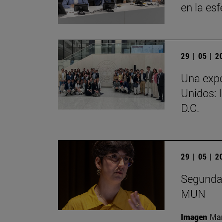
en la es
29 | 05 | 
Una expe
Unidos: 
D.C.
29 | 05 | 
Segunda 
MUN
Imagen
Man