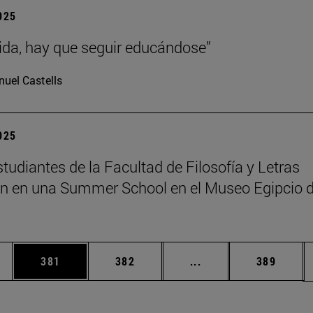
2025
vida, hay que seguir educándose”
uel Castells
2025
tudiantes de la Facultad de Filosofía y Letras
an en una Summer School en el Museo Egipcio 
ias Use TAB para desplazarse.
a
Página
Página
Páginas intermedias 
Página
381
382
...
389