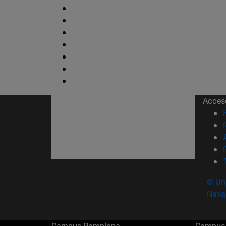
Acces
© Uni
Nava
Campus Pamplona
Campus 