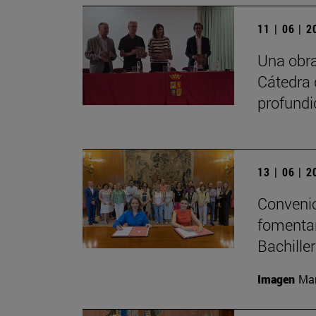
11 | 06 | 
Una obra
Cátedra 
profundi
13 | 06 | 
Convenio
fomentar
Bachille
Imagen
Man