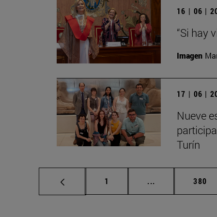
16 | 06 | 
“Si hay 
Imagen
Man
17 | 06 | 
Nueve es
particip
Turín
Página
Páginas intermed
Págin
1
...
380