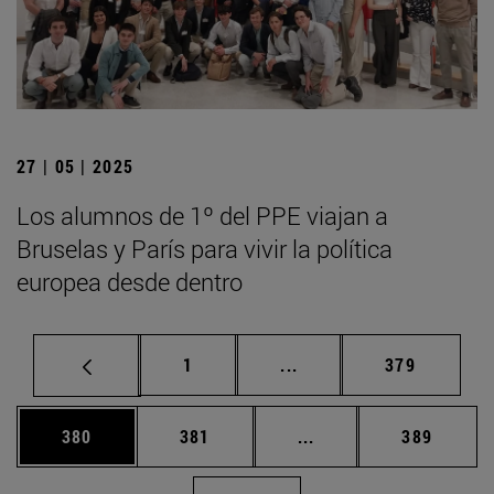
27 | 05 | 2025
Los alumnos de 1º del PPE viajan a
Bruselas y París para vivir la política
europea desde dentro
Página
Páginas intermedias Us
Página
1
...
379
Página
Página
Páginas intermedias 
Página
380
381
...
389