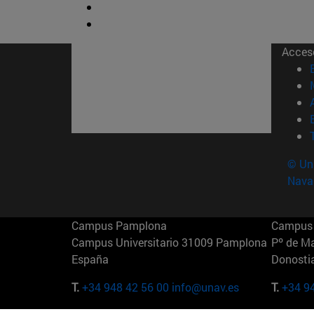
Acces
© Uni
Nava
Campus Pamplona
Campus 
Campus Universitario 31009 Pamplona
Pº de M
España
Donosti
T.
+34 948 42 56 00
info@unav.es
T.
+34 9