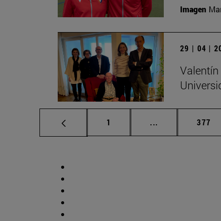
Imagen
Man
29 | 04 | 
Valentín
Universi
Página
Páginas intermed
Págin
1
...
377