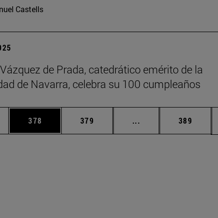
uel Castells
2025
 Vázquez de Prada, catedrático emérito de la
dad de Navarra, celebra su 100 cumpleaños
ias Use TAB para desplazarse.
a
Página
Página
Páginas intermedias 
Página
378
379
...
389