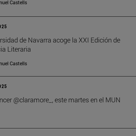
uel Castells
2025
rsidad de Navarra acoge la XXI Edición de
ia Literaria
uel Castells
2025
encer @claramore_, este martes en el MUN