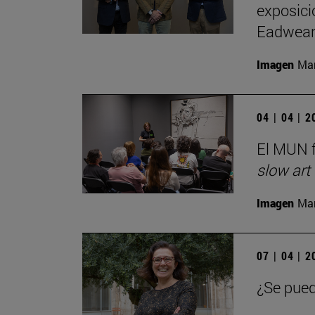
exposici
Eadwear
Imagen
Man
04 | 04 | 
El MUN f
slow art
Imagen
Man
07 | 04 | 
¿Se pued