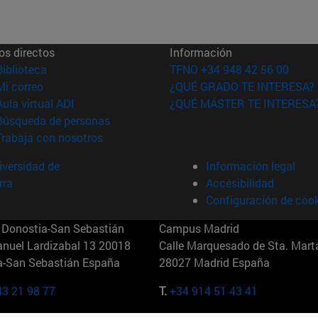
os directos
Información
(abre en nueva ventana)
Biblioteca
TFNO +34 948 42 56 00
(abre en nueva ventana)
Mi correo
¿QUÉ GRADO TE INTERESA?
(abre en nueva ventana)
Aula virtual ADI
¿QUÉ MÁSTER TE INTERESA
(abre en nueva ventana)
Búsqueda de personas
(abre en nueva ventana)
Trabaja con nosotros
versidad de
Información legal
rra
Accesibilidad
Configuración de coo
Donostia-San Sebastián
Campus Madrid
anuel Lardizabal 13 20018
Calle Marquesado de Sta. Marta
a-San Sebastián España
28027 Madrid España
43 21 98 77
T.
+34 914 51 43 41