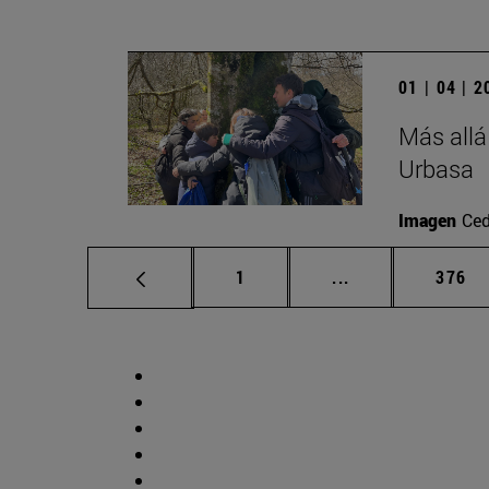
01 | 04 | 
Más allá
Urbasa
Imagen
Ced
Página
Páginas intermed
Págin
1
...
376