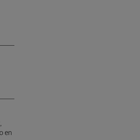
,
o en