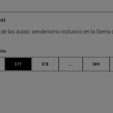
2025
 de las aulas: senderismo inclusivo en la Sierra 
ida
ias Use TAB para desplazarse.
a
Página
Página
Páginas intermedias 
Página
377
378
...
389