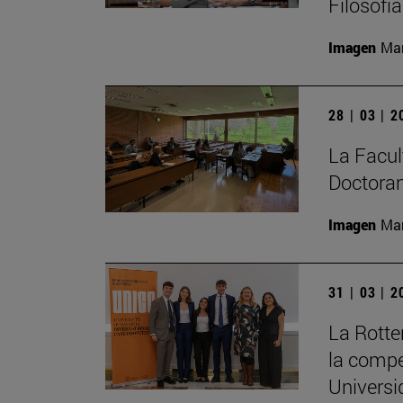
Filosofí
Imagen
Man
28 | 03 | 
La Facult
Doctoran
Imagen
Man
31 | 03 | 
La Rott
la compe
Universi