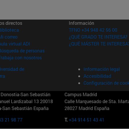
os directos
Información
(abre en nueva ventana)
Biblioteca
TFNO +34 948 42 56 00
(abre en nueva ventana)
Mi correo
¿QUÉ GRADO TE INTERESA?
(abre en nueva ventana)
Aula virtual ADI
¿QUÉ MÁSTER TE INTERESA
(abre en nueva ventana)
Búsqueda de personas
(abre en nueva ventana)
Trabaja con nosotros
versidad de
Información legal
rra
Accesibilidad
Configuración de coo
Donostia-San Sebastián
Campus Madrid
anuel Lardizabal 13 20018
Calle Marquesado de Sta. Marta
a-San Sebastián España
28027 Madrid España
43 21 98 77
T.
+34 914 51 43 41