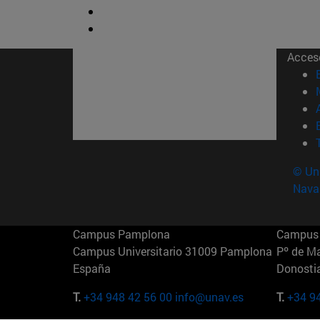
Acces
© Uni
Nava
Campus Pamplona
Campus 
Campus Universitario 31009 Pamplona
Pº de M
España
Donosti
T.
+34 948 42 56 00
info@unav.es
T.
+34 9