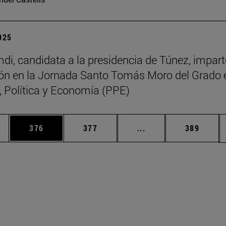
2025
di, candidata a la presidencia de Túnez, impart
ón en la Jornada Santo Tomás Moro del Grado 
a, Política y Economía (PPE)
ias Use TAB para desplazarse.
a
Página
Página
Páginas intermedias 
Página
376
377
...
389