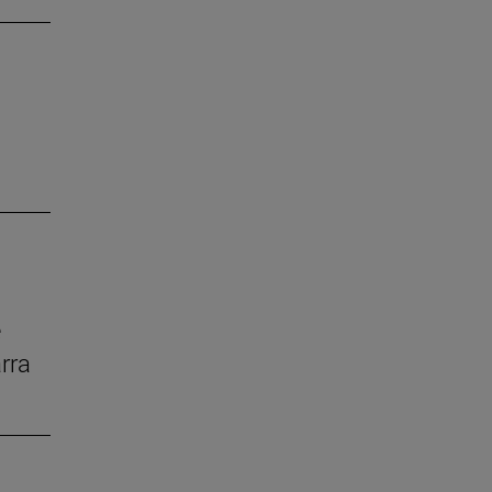
e
rra