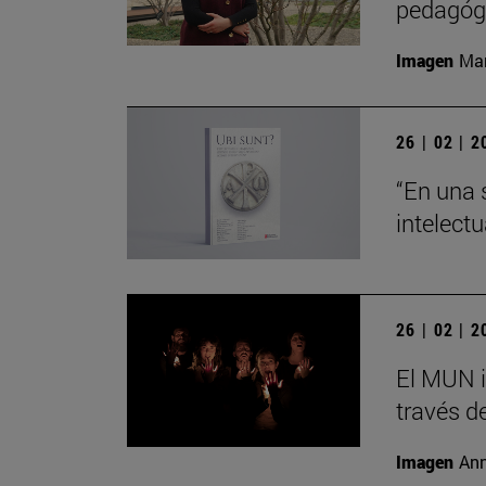
pedagógi
Imagen
Man
26 | 02 | 
“En una 
intelect
26 | 02 | 
El MUN i
través de
Imagen
Ann