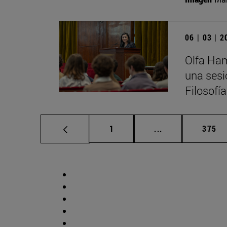
06 | 03 | 
Olfa Ham
una sesi
Filosofí
Página
Páginas intermed
Págin
1
...
375