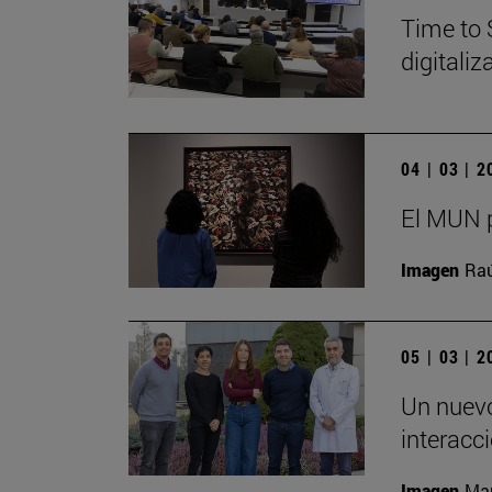
Time to 
digitali
04 | 03 | 
El MUN p
Imagen
Raú
05 | 03 | 
Un nuevo
interacc
Imagen
Man