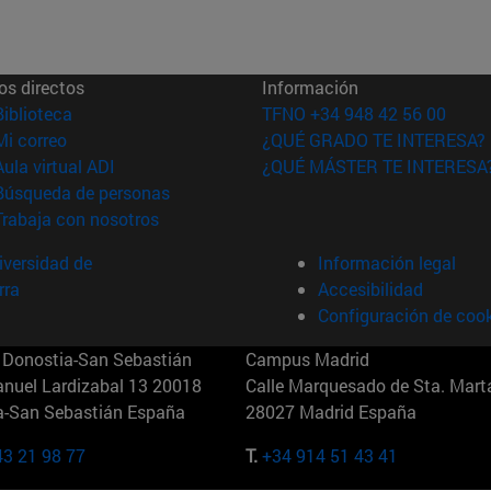
os directos
Información
(abre en nueva ventana)
Biblioteca
TFNO +34 948 42 56 00
(abre en nueva ventana)
Mi correo
¿QUÉ GRADO TE INTERESA?
(abre en nueva ventana)
Aula virtual ADI
¿QUÉ MÁSTER TE INTERESA
(abre en nueva ventana)
Búsqueda de personas
(abre en nueva ventana)
Trabaja con nosotros
versidad de
Información legal
rra
Accesibilidad
Configuración de coo
Donostia-San Sebastián
Campus Madrid
anuel Lardizabal 13 20018
Calle Marquesado de Sta. Marta
a-San Sebastián España
28027 Madrid España
43 21 98 77
T.
+34 914 51 43 41