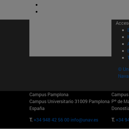
Acces
© Uni
Nava
Campus Pamplona
Campus 
Campus Universitario 31009 Pamplona
Pº de M
España
Donosti
T.
+34 948 42 56 00
info@unav.es
T.
+34 9