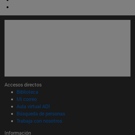
Accesos directos
(abre en nueva ventana)
Biblioteca
(abre en nueva ventana)
Mi correo
(abre en nueva ventana)
Aula virtual ADI
(abre en nueva ventana)
Búsqueda de personas
(abre en nueva ventana)
Trabaja con nosotros
Información