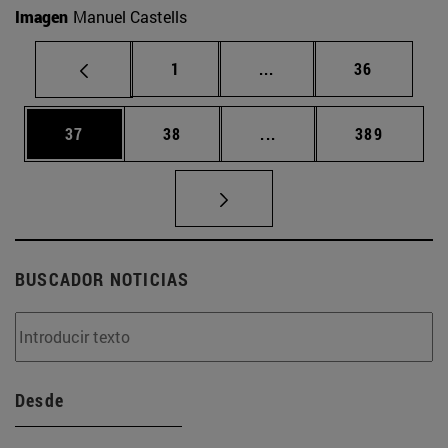
Imagen
Manuel Castells
Página
Páginas intermedias Us
Página
1
...
36
Página
Página
Páginas intermedias U
Página
37
38
...
389
BUSCADOR NOTICIAS
Desde