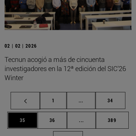
02 | 02 | 2026
Tecnun acogió a más de cincuenta
investigadores en la 12ª edición del SIC’26
Winter
Página
Páginas intermedias Us
Página
1
...
34
Página
Página
Páginas intermedias U
Página
35
36
...
389