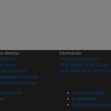
os directos
Información
(abre en nueva ventana)
Biblioteca
TFNO +34 948 42 56 00
(abre en nueva ventana)
Mi correo
¿QUÉ GRADO TE INTERESA?
(abre en nueva ventana)
Aula virtual ADI
¿QUÉ MÁSTER TE INTERESA
(abre en nueva ventana)
Búsqueda de personas
(abre en nueva ventana)
Trabaja con nosotros
versidad de
Información legal
rra
Accesibilidad
Configuración de coo