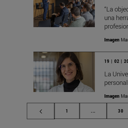
“La obje
una herr
profesio
Imagen
Man
19 | 02 | 
La Unive
personali
Imagen
Man
Página
Páginas interm
Pág
1
...
30