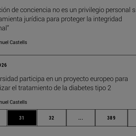
ción de conciencia no es un privilegio personal s
amienta jurídica para proteger la integridad
nal”
uel Castells
2026
rsidad participa en un proyecto europeo para
zar el tratamiento de la diabetes tipo 2
uel Castells
edias Use TAB para desplazarse.
ina
Página
Página
Páginas intermedias Us
Página
31
32
...
389