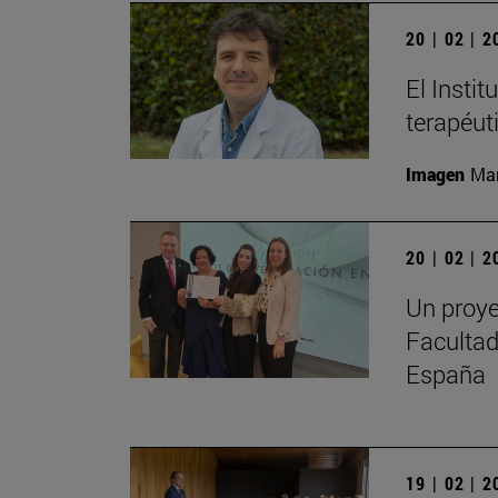
20 | 02 | 
El Instit
terapéut
Imagen
Man
20 | 02 | 
Un proye
Facultad
España
19 | 02 | 