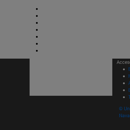
Acces
© Uni
Nava