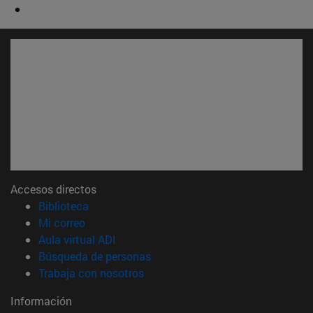
Accesos directos
(abre en nueva ventana)
Biblioteca
(abre en nueva ventana)
Mi correo
(abre en nueva ventana)
Aula virtual ADI
(abre en nueva ventana)
Búsqueda de personas
(abre en nueva ventana)
Trabaja con nosotros
Información