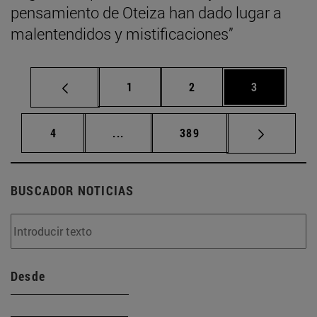
pensamiento de Oteiza han dado lugar a
malentendidos y mistificaciones”
Página
Página
Página
1
2
3
Página
Páginas intermedias Use TAB para d
Página
4
...
389
BUSCADOR NOTICIAS
Desde