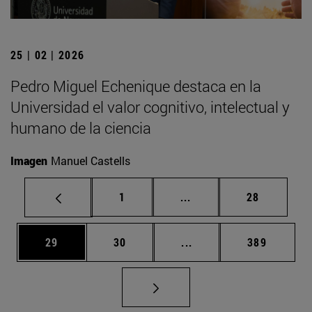
25 | 02 | 2026
Pedro Miguel Echenique destaca en la
Universidad el valor cognitivo, intelectual y
humano de la ciencia
Imagen
Manuel Castells
Página
Páginas intermedias Us
Página
1
...
28
Página
Página
Páginas intermedias U
Página
29
30
...
389