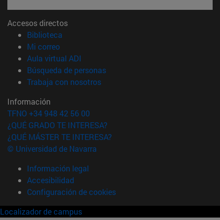
Accesos directos
(abre en nueva ventana)
Biblioteca
(abre en nueva ventana)
Mi correo
(abre en nueva ventana)
Aula virtual ADI
(abre en nueva ventana)
Búsqueda de personas
(abre en nueva ventana)
Trabaja con nosotros
Información
TFNO +34 948 42 56 00
¿QUÉ GRADO TE INTERESA?
¿QUÉ MÁSTER TE INTERESA?
© Universidad de Navarra
Información legal
Accesibilidad
Configuración de cookies
Localizador de campus