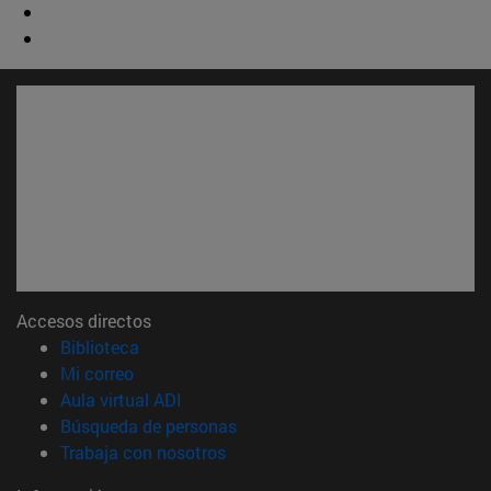
Accesos directos
(abre en nueva ventana)
Biblioteca
(abre en nueva ventana)
Mi correo
(abre en nueva ventana)
Aula virtual ADI
(abre en nueva ventana)
Búsqueda de personas
(abre en nueva ventana)
Trabaja con nosotros