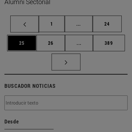
Alumni Sectorial
Página
Páginas intermedias Us
Página
1
...
24
Página
Página
Páginas intermedias U
Página
25
26
...
389
BUSCADOR NOTICIAS
Desde