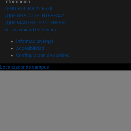
Información
TFNO +34 948 42 56 00
¿QUÉ GRADO TE INTERESA?
¿QUÉ MÁSTER TE INTERESA?
© Universidad de Navarra
Información legal
Accesibilidad
Configuración de cookies
Localizador de campus