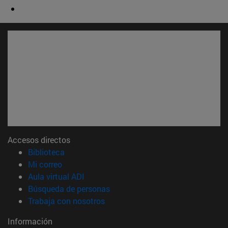
Accesos directos
(abre en nueva ventana)
Biblioteca
(abre en nueva ventana)
Mi correo
(abre en nueva ventana)
Aula virtual ADI
(abre en nueva ventana)
Búsqueda de personas
(abre en nueva ventana)
Trabaja con nosotros
Información