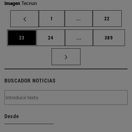
Imagen
Tecnun
Página
Páginas intermedias Us
Página
1
...
22
Página
Página
Páginas intermedias U
Página
23
24
...
389
BUSCADOR NOTICIAS
Desde