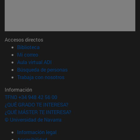
Accesos directos
(abre en nueva ventana)
Biblioteca
(abre en nueva ventana)
Mi correo
(abre en nueva ventana)
Aula virtual ADI
(abre en nueva ventana)
Búsqueda de personas
(abre en nueva ventana)
Trabaja con nosotros
Información
TFNO +34 948 42 56 00
¿QUÉ GRADO TE INTERESA?
¿QUÉ MÁSTER TE INTERESA?
© Universidad de Navarra
Información legal
Accesibilidad