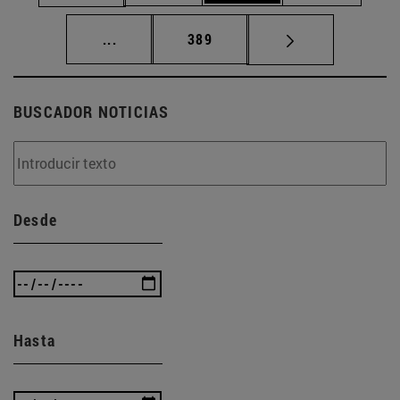
Páginas intermedias Use TAB para desplaz
Página
...
389
BUSCADOR NOTICIAS
Desde
Hasta