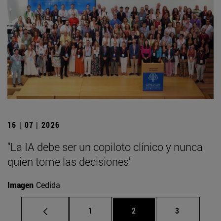
16 | 07 | 2026
"La IA debe ser un copiloto clínico y nunca
quien tome las decisiones"
Imagen
Cedida
Página
Página
Página
1
2
3