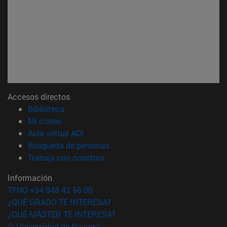
Accesos directos
(abre en nueva ventana)
Biblioteca
(abre en nueva ventana)
Mi correo
(abre en nueva ventana)
Aula virtual ADI
(abre en nueva ventana)
Búsqueda de personas
(abre en nueva ventana)
Trabaja con nosotros
Información
TFNO +34 948 42 56 00
¿QUÉ GRADO TE INTERESA?
¿QUÉ MÁSTER TE INTERESA?
© Universidad de Navarra