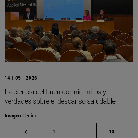
14 | 05 | 2026
La ciencia del buen dormir: mitos y
verdades sobre el descanso saludable
Imagen
Cedida
Página
Páginas intermedias Us
Página
1
...
13