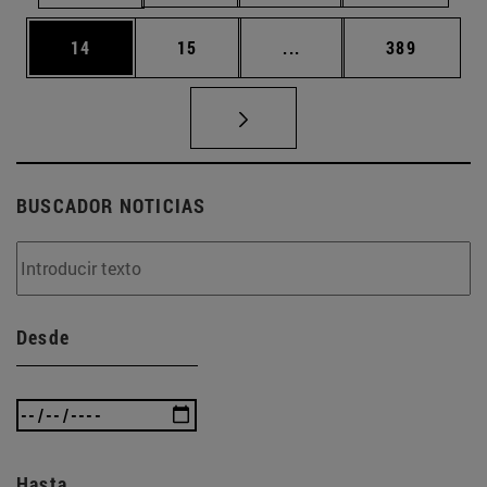
Página
Página
Páginas intermedias U
Página
14
15
...
389
BUSCADOR NOTICIAS
Desde
Hasta