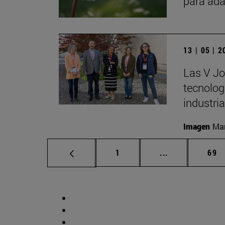
para ada
13 | 05 | 
Las V Jo
tecnologí
industria
Imagen
Man
Página
Páginas interm
Pág
1
...
69