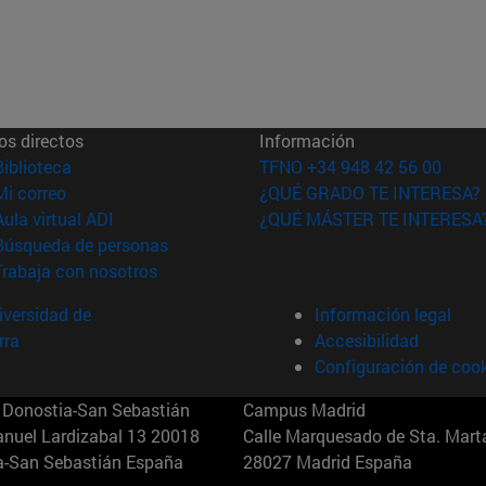
os directos
Información
(abre en nueva ventana)
Biblioteca
TFNO +34 948 42 56 00
(abre en nueva ventana)
Mi correo
¿QUÉ GRADO TE INTERESA?
(abre en nueva ventana)
Aula virtual ADI
¿QUÉ MÁSTER TE INTERESA
(abre en nueva ventana)
Búsqueda de personas
(abre en nueva ventana)
Trabaja con nosotros
versidad de
Información legal
rra
Accesibilidad
Configuración de coo
Donostia-San Sebastián
Campus Madrid
anuel Lardizabal 13 20018
Calle Marquesado de Sta. Marta
a-San Sebastián España
28027 Madrid España