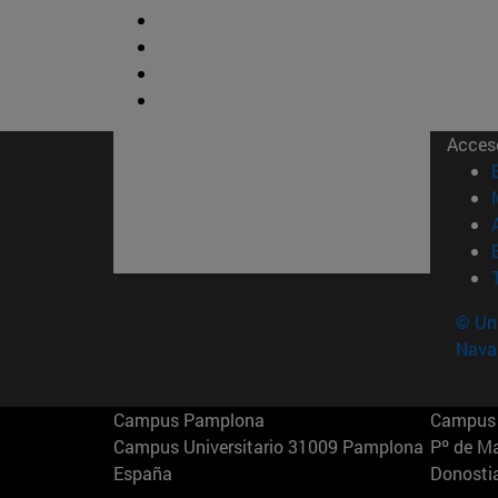
Acces
© Uni
Nava
Campus Pamplona
Campus 
Campus Universitario 31009 Pamplona
Pº de M
España
Donosti