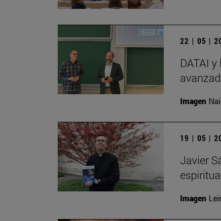
22 | 05 | 
DATAI y 
avanzada
Imagen
Nai
19 | 05 | 
Javier S
espiritu
Imagen
Lei