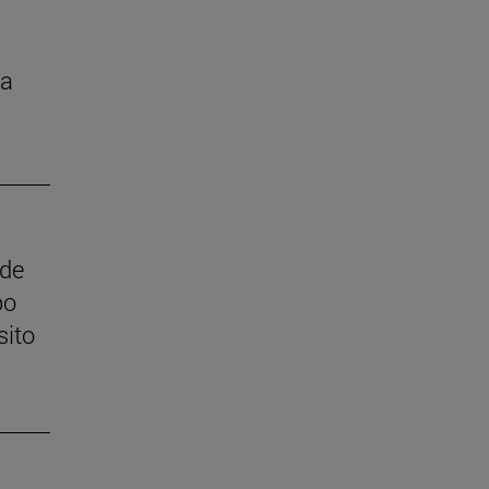
la
 de
po
sito