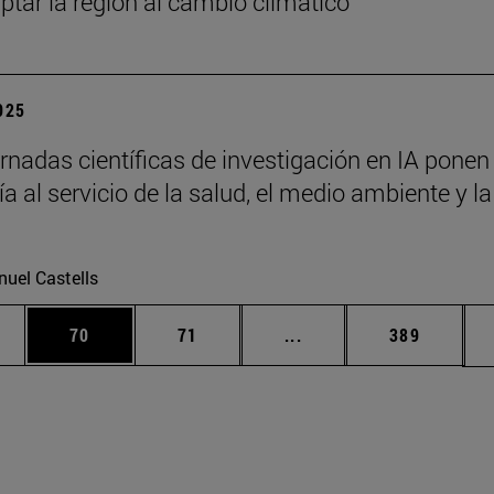
ptar la región al cambio climático
2025
rnadas científicas de investigación en IA ponen 
a al servicio de la salud, el medio ambiente y la
uel Castells
edias Use TAB para desplazarse.
ina
Página
Página
Páginas intermedias Us
Página
70
71
...
389