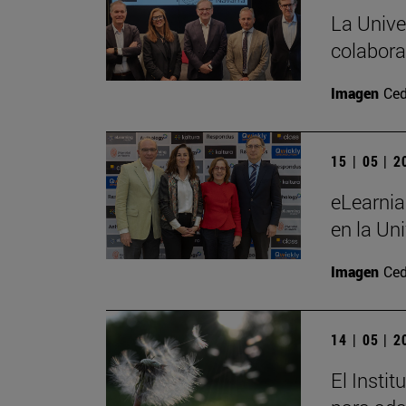
La Unive
colabora
Imagen
Ced
15 | 05 | 
eLearnia
en la Un
Imagen
Ced
14 | 05 | 
El Insti