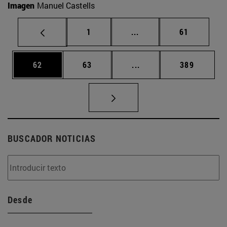
Imagen
Manuel Castells
Página
Páginas intermedias Us
Página
1
...
61
Página
Página
Páginas intermedias U
Página
62
63
...
389
BUSCADOR NOTICIAS
Desde