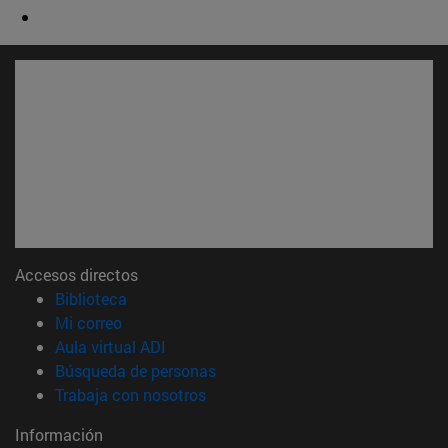
Accesos directos
(abre en nueva ventana)
Biblioteca
(abre en nueva ventana)
Mi correo
(abre en nueva ventana)
Aula virtual ADI
(abre en nueva ventana)
Búsqueda de personas
(abre en nueva ventana)
Trabaja con nosotros
Información