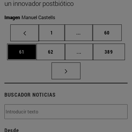
un innovador postbiótico
Imagen
Manuel Castells
Página
Páginas intermedias Us
Página
1
...
60
Página
Página
Páginas intermedias U
Página
61
62
...
389
BUSCADOR NOTICIAS
Desde