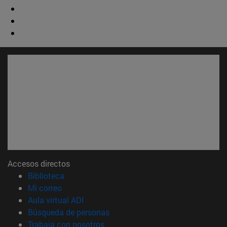
Accesos directos
(abre en nueva ventana)
Biblioteca
(abre en nueva ventana)
Mi correo
(abre en nueva ventana)
Aula virtual ADI
(abre en nueva ventana)
Búsqueda de personas
(abre en nueva ventana)
Trabaja con nosotros