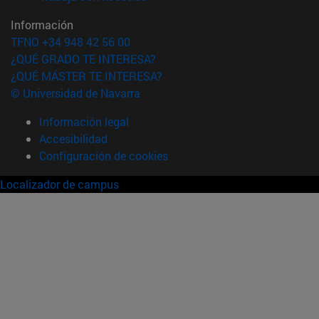
Información
TFNO +34 948 42 56 00
¿QUÉ GRADO TE INTERESA?
¿QUÉ MÁSTER TE INTERESA?
© Universidad de Navarra
Información legal
Accesibilidad
Configuración de cookies
Localizador de campus