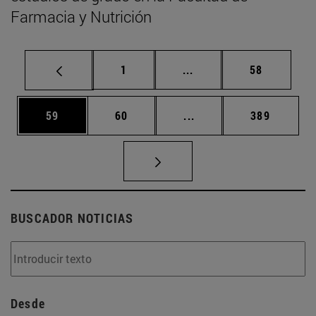
Farmacia y Nutrición
Página
Páginas intermedias Us
Página
1
...
58
Página
Página
Páginas intermedias U
Página
59
60
...
389
BUSCADOR NOTICIAS
Desde