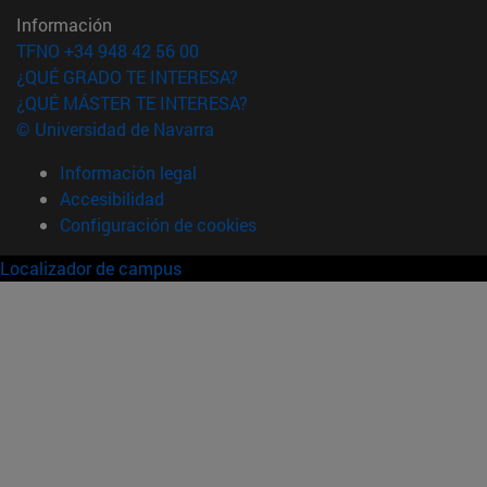
Información
TFNO +34 948 42 56 00
¿QUÉ GRADO TE INTERESA?
¿QUÉ MÁSTER TE INTERESA?
© Universidad de Navarra
Información legal
Accesibilidad
Configuración de cookies
Localizador de campus