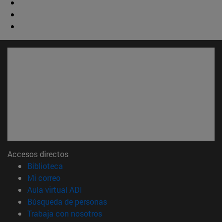
Accesos directos
(abre en nueva ventana)
Biblioteca
(abre en nueva ventana)
Mi correo
(abre en nueva ventana)
Aula virtual ADI
(abre en nueva ventana)
Búsqueda de personas
(abre en nueva ventana)
Trabaja con nosotros