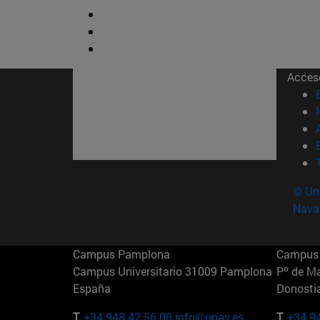
Acces
© Uni
Nava
Campus Pamplona
Campus 
Campus Universitario 31009 Pamplona
Pº de M
España
Donosti
T.
+34 948 42 56 00
info@unav.es
T.
+34 9