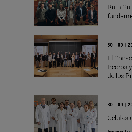
Ruth Guti
fundamen
30 | 09 | 
El Conso
Pedrós y
de los 
30 | 09 | 
Células 
Imagen
Man