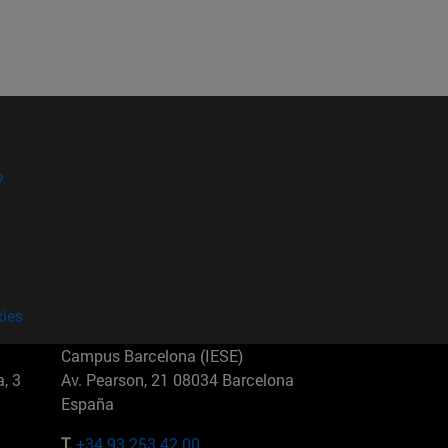
?
kies
Campus Barcelona (IESE)
, 3
Av. Pearson, 21 08034 Barcelona
España
T.
+34 93 253 42 00