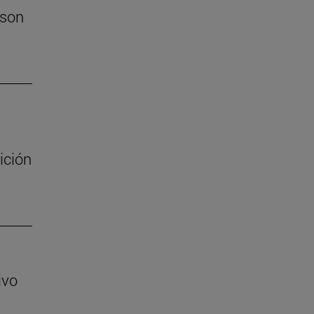
 son
ición
ivo