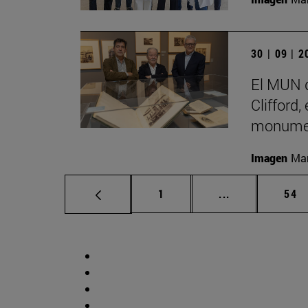
30 | 09 | 
El MUN d
Clifford,
monumen
Imagen
Man
Página
Páginas interm
Pág
1
...
54