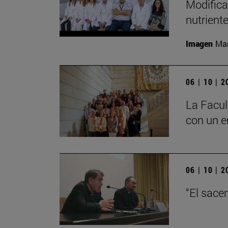
Modifica
nutrient
Imagen
Man
06 | 10 | 
La Facul
con un e
06 | 10 | 
“El sace