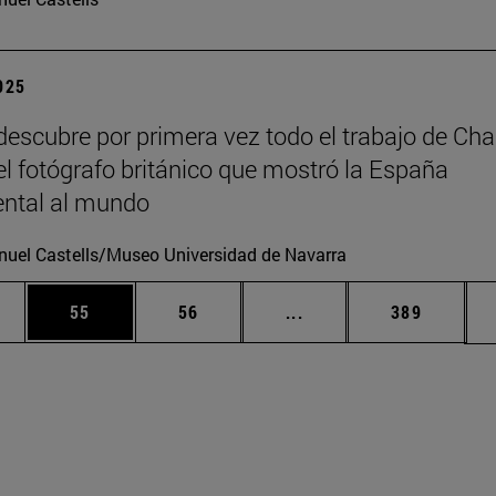
2025
escubre por primera vez todo el trabajo de Cha
 el fotógrafo británico que mostró la España
tal al mundo
uel Castells/Museo Universidad de Navarra
edias Use TAB para desplazarse.
ina
Página
Página
Páginas intermedias Us
Página
55
56
...
389