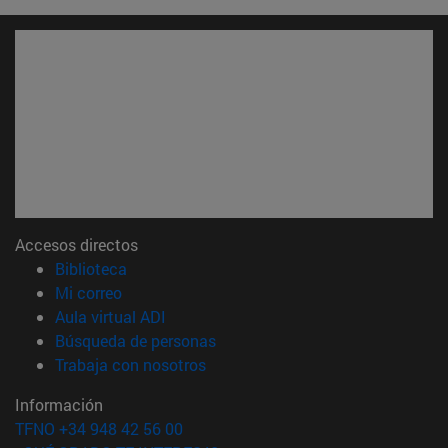
Accesos directos
(abre en nueva ventana)
Biblioteca
(abre en nueva ventana)
Mi correo
(abre en nueva ventana)
Aula virtual ADI
(abre en nueva ventana)
Búsqueda de personas
(abre en nueva ventana)
Trabaja con nosotros
Información
TFNO +34 948 42 56 00