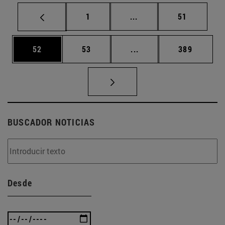
Página
Páginas intermedias Us
Página
1
...
51
Página
Página
Páginas intermedias U
Página
52
53
...
389
BUSCADOR NOTICIAS
Desde