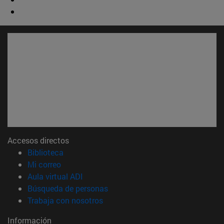
Accesos directos
(abre en nueva ventana)
Biblioteca
(abre en nueva ventana)
Mi correo
(abre en nueva ventana)
Aula virtual ADI
(abre en nueva ventana)
Búsqueda de personas
(abre en nueva ventana)
Trabaja con nosotros
Información