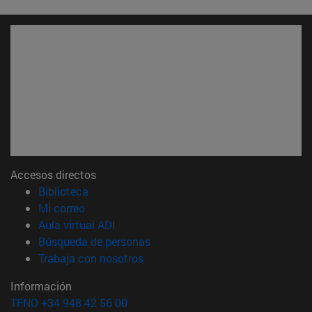
Accesos directos
(abre en nueva ventana)
Biblioteca
(abre en nueva ventana)
Mi correo
(abre en nueva ventana)
Aula virtual ADI
(abre en nueva ventana)
Búsqueda de personas
(abre en nueva ventana)
Trabaja con nosotros
Información
TFNO +34 948 42 56 00