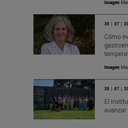
Imagen
Man
30 | 07 | 
Cómo evi
gastroent
tempera
Imagen
Man
30 | 07 | 
El Insti
avanzar 