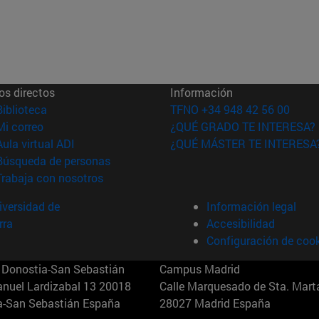
os directos
Información
(abre en nueva ventana)
Biblioteca
TFNO +34 948 42 56 00
(abre en nueva ventana)
Mi correo
¿QUÉ GRADO TE INTERESA?
(abre en nueva ventana)
Aula virtual ADI
¿QUÉ MÁSTER TE INTERESA
(abre en nueva ventana)
Búsqueda de personas
(abre en nueva ventana)
Trabaja con nosotros
versidad de
Información legal
rra
Accesibilidad
Configuración de coo
Donostia-San Sebastián
Campus Madrid
anuel Lardizabal 13 20018
Calle Marquesado de Sta. Marta
a-San Sebastián España
28027 Madrid España