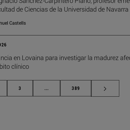
Ignacio Sánchez-Carpintero Plano, profesor emé
cultad de Ciencias de la Universidad de Navarra
uel Castells
2026
ncia en Lovaina para investigar la madurez afe
ito clínico
gina
Página
Páginas intermedias Use TAB para de
Página
3
...
389