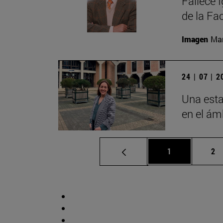
Fallece 
de la Fa
Imagen
Man
24 | 07 | 
Una esta
en el ámb
Página
Pá
1
2