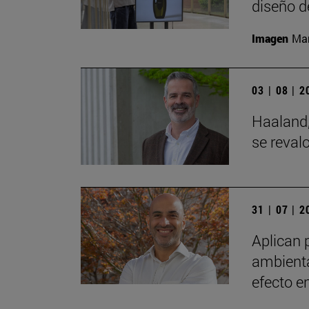
diseño d
Imagen
Man
03 | 08 | 
Haaland,
se reval
31 | 07 | 
Aplican 
ambienta
efecto e