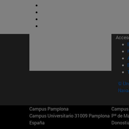
Acces
© Uni
Nava
Campus Pamplona
Campus 
Campus Universitario 31009 Pamplona
Pº de M
España
Donosti