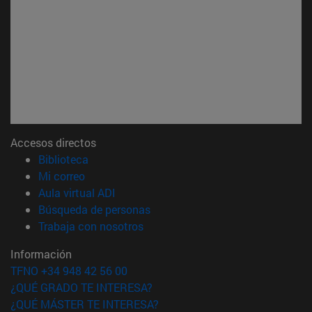
Accesos directos
(abre en nueva ventana)
Biblioteca
(abre en nueva ventana)
Mi correo
(abre en nueva ventana)
Aula virtual ADI
(abre en nueva ventana)
Búsqueda de personas
(abre en nueva ventana)
Trabaja con nosotros
Información
TFNO +34 948 42 56 00
¿QUÉ GRADO TE INTERESA?
¿QUÉ MÁSTER TE INTERESA?