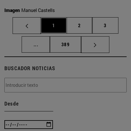
Imagen
Manuel Castells
Página
Página
Página
1
2
3
Páginas intermedias Use TAB para desplaz
Página
...
389
BUSCADOR NOTICIAS
Desde