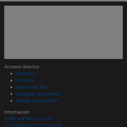
Accesos directos
(abre en nueva ventana)
Biblioteca
(abre en nueva ventana)
Mi correo
(abre en nueva ventana)
Aula virtual ADI
(abre en nueva ventana)
Búsqueda de personas
(abre en nueva ventana)
Trabaja con nosotros
Información
TFNO +34 948 42 56 00
¿QUÉ GRADO TE INTERESA?