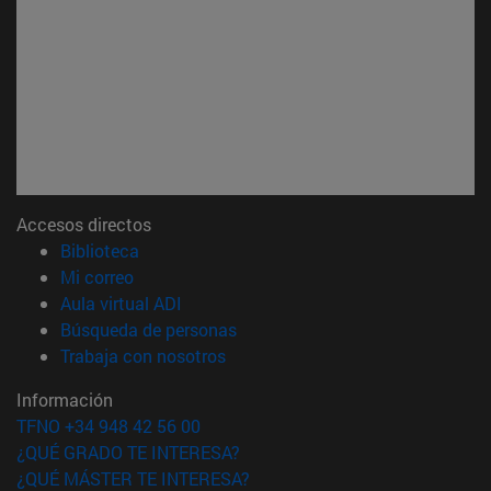
Accesos directos
(abre en nueva ventana)
Biblioteca
(abre en nueva ventana)
Mi correo
(abre en nueva ventana)
Aula virtual ADI
(abre en nueva ventana)
Búsqueda de personas
(abre en nueva ventana)
Trabaja con nosotros
Información
TFNO +34 948 42 56 00
¿QUÉ GRADO TE INTERESA?
¿QUÉ MÁSTER TE INTERESA?