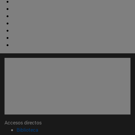
Accesos directos
(abre en nueva ventana)
Biblioteca