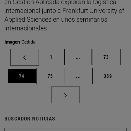
en Gestión Aplicada exploran la logística
internacional junto a Frankfurt University of
Applied Sciences en unos seminarios
internacionales
Imagen
Cedida
Página
Páginas intermedias Us
Página
1
...
73
Página
Página
Páginas intermedias U
Página
74
75
...
389
BUSCADOR NOTICIAS