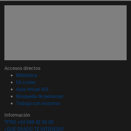
Accesos directos
(abre en nueva ventana)
Biblioteca
(abre en nueva ventana)
Mi correo
(abre en nueva ventana)
Aula virtual ADI
(abre en nueva ventana)
Búsqueda de personas
(abre en nueva ventana)
Trabaja con nosotros
Información
TFNO +34 948 42 56 00
¿QUÉ GRADO TE INTERESA?