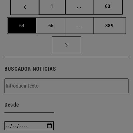
Página
Páginas intermedias Us
Página
1
...
63
Página
Página
Páginas intermedias U
Página
64
65
...
389
BUSCADOR NOTICIAS
Desde