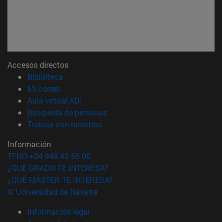
Accesos directos
(abre en nueva ventana)
Biblioteca
(abre en nueva ventana)
Mi correo
(abre en nueva ventana)
Aula virtual ADI
(abre en nueva ventana)
Búsqueda de personas
(abre en nueva ventana)
Trabaja con nosotros
Información
TFNO +34 948 42 56 00
¿QUÉ GRADO TE INTERESA?
¿QUÉ MÁSTER TE INTERESA?
© Universidad de Navarra
Información legal