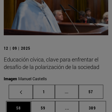
12 | 09 | 2025
Educación cívica, clave para enfrentar el
desafío de la polarización de la sociedad
Imagen
Manuel Castells
Página
Páginas intermedias Us
Página
1
...
57
Página
Página
Páginas intermedias U
Página
58
59
...
389