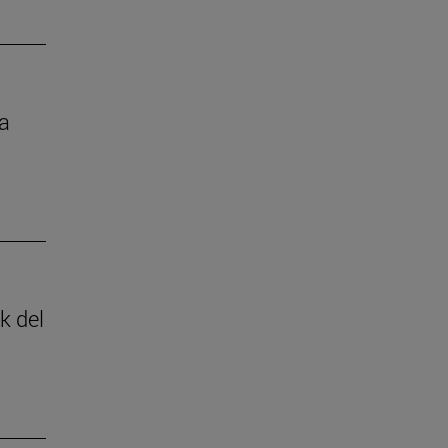
la
k del