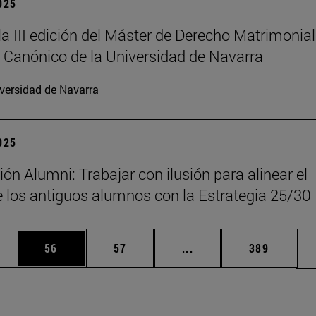
2025
la III edición del Máster de Derecho Matrimonial
 Canónico de la Universidad de Navarra
versidad de Navarra
2025
ón Alumni: Trabajar con ilusión para alinear el
 los antiguos alumnos con la Estrategia 25/30
edias Use TAB para desplazarse.
ina
Página
Página
Páginas intermedias Us
Página
56
57
...
389