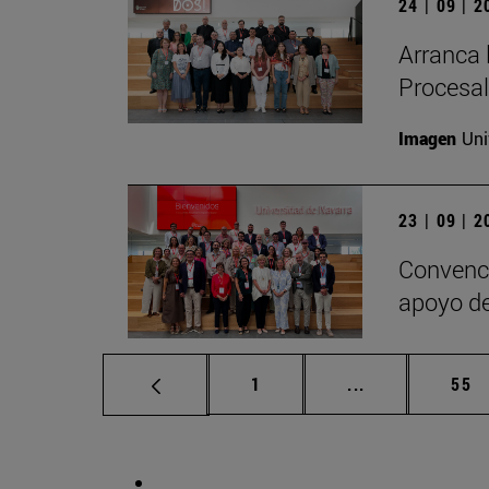
24 | 09 | 
Arranca 
Procesal
Imagen
Uni
23 | 09 | 
Convenci
apoyo de
Página
Páginas interm
Pág
1
...
55