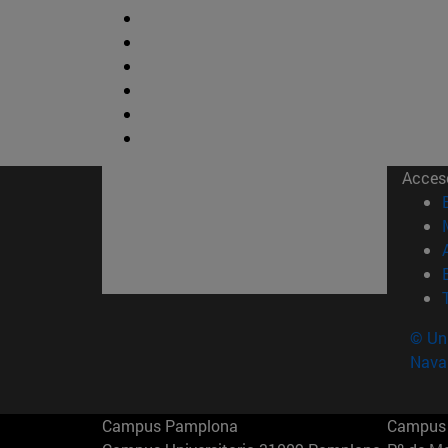
Acces
© Uni
Nava
Campus Pamplona
Campus 