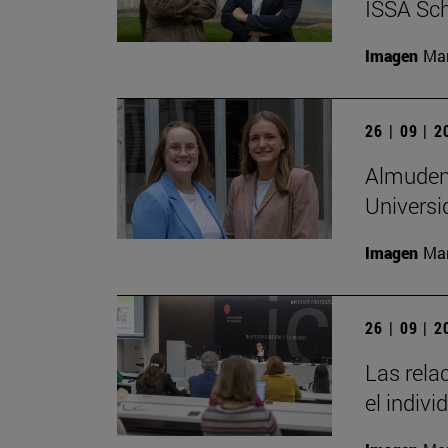
ISSA Sc
Imagen
Man
26 | 09 | 
Almudena
Universi
Imagen
Man
26 | 09 | 
Las rela
el indivi