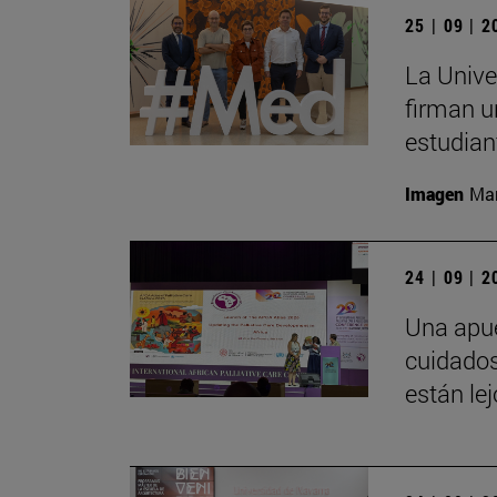
25 | 09 | 
La Unive
firman u
estudian
Imagen
Man
24 | 09 | 
Una apue
cuidados
están le