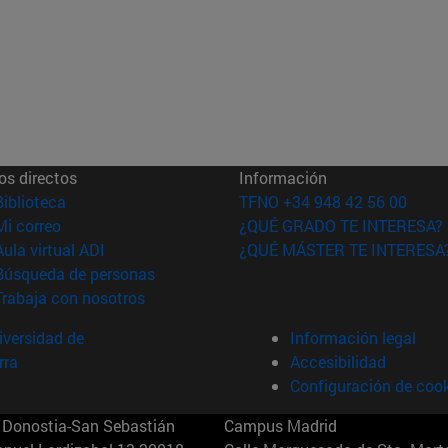
os directos
Información
(abre en nueva ventana)
Biblioteca
TFNO +34 948 42 56 00
(abre en nueva ventana)
Mi correo
¿QUÉ GRADO TE INTERESA?
(abre en nueva ventana)
Aula virtual ADI
¿QUÉ MÁSTER TE INTERESA
(abre en nueva ventana)
Búsqueda de personas
(abre en nueva ventana)
Trabaja con nosotros
versidad de
Información legal
rra
Accesibilidad
Configuración de coo
Donostia-San Sebastián
Campus Madrid