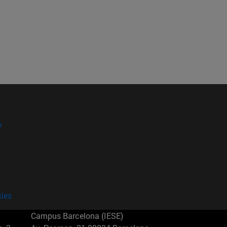
?
kies
Campus Barcelona (IESE)