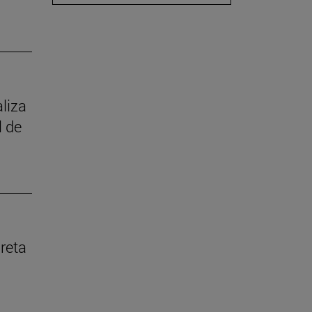
aliza
l de
reta