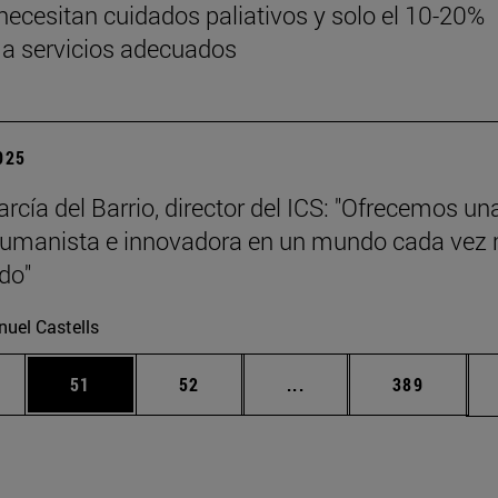
 necesitan cuidados paliativos y solo el 10-20%
a servicios adecuados
2025
rcía del Barrio, director del ICS: "Ofrecemos un
humanista e innovadora en un mundo cada vez
ado"
uel Castells
edias Use TAB para desplazarse.
ina
Página
Página
Páginas intermedias Us
Página
51
52
...
389