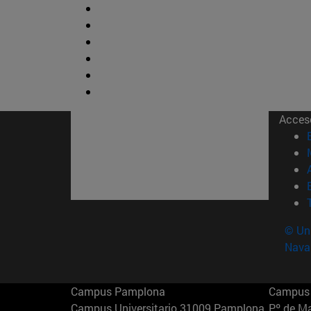
Acces
© Uni
Nava
Campus Pamplona
Campus 
Campus Universitario 31009 Pamplona
Pº de M