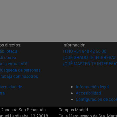
os directos
Información
(abre en nueva ventana)
Biblioteca
TFNO +34 948 42 56 00
(abre en nueva ventana)
Mi correo
¿QUÉ GRADO TE INTERESA?
(abre en nueva ventana)
Aula virtual ADI
¿QUÉ MÁSTER TE INTERESA
(abre en nueva ventana)
Búsqueda de personas
(abre en nueva ventana)
Trabaja con nosotros
versidad de
Información legal
rra
Accesibilidad
Configuración de coo
Donostia-San Sebastián
Campus Madrid
anuel Lardizabal 13 20018
Calle Marquesado de Sta. Marta