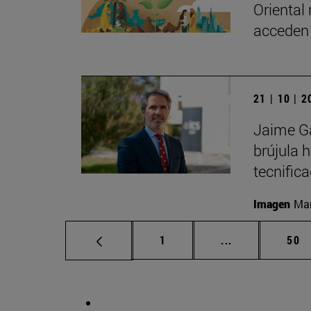
Oriental
acceden 
21 | 10 | 
Jaime Ga
brújula 
tecnific
Imagen
Man
Página
Páginas interm
Pág
1
...
50