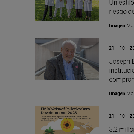
Un estil
riesgo d
Imagen
Man
21 | 10 | 
Joseph E.
instituc
comprom
Imagen
Man
21 | 10 | 
3,2 mill