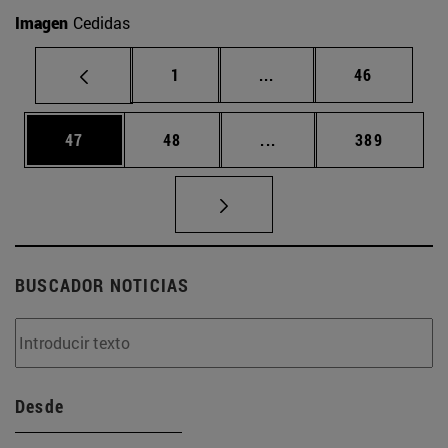
Imagen
Cedidas
Página
Páginas intermedias Us
Página
1
...
46
Página
Página
Páginas intermedias U
Página
47
48
...
389
BUSCADOR NOTICIAS
Desde