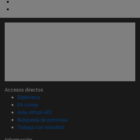
Accesos directos
(abre en nueva ventana)
Biblioteca
(abre en nueva ventana)
Mi correo
(abre en nueva ventana)
Aula virtual ADI
(abre en nueva ventana)
Búsqueda de personas
(abre en nueva ventana)
Trabaja con nosotros
Información