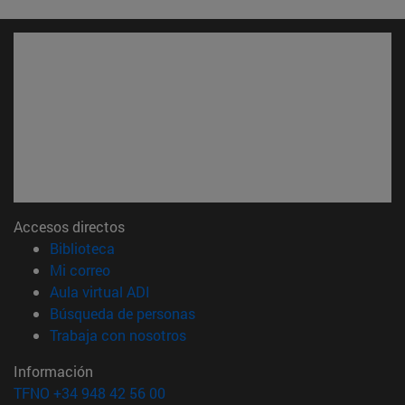
Accesos directos
(abre en nueva ventana)
Biblioteca
(abre en nueva ventana)
Mi correo
(abre en nueva ventana)
Aula virtual ADI
(abre en nueva ventana)
Búsqueda de personas
(abre en nueva ventana)
Trabaja con nosotros
Información
TFNO +34 948 42 56 00