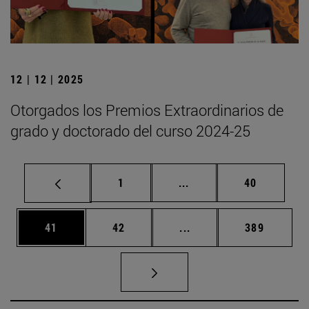
12 | 12 | 2025
Otorgados los Premios Extraordinarios de
grado y doctorado del curso 2024-25
Página
Páginas intermedias Us
Página
1
...
40
Página
Página
Páginas intermedias U
Página
41
42
...
389