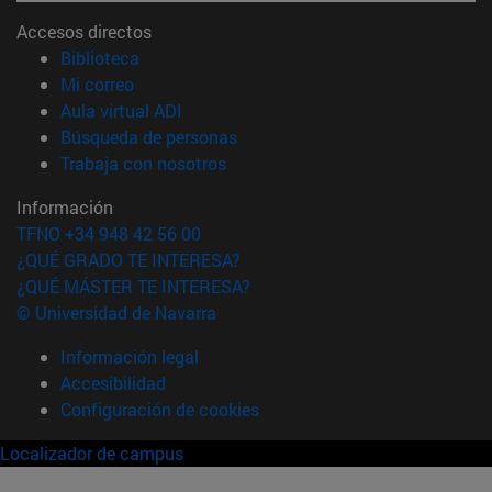
Accesos directos
(abre en nueva ventana)
Biblioteca
(abre en nueva ventana)
Mi correo
(abre en nueva ventana)
Aula virtual ADI
(abre en nueva ventana)
Búsqueda de personas
(abre en nueva ventana)
Trabaja con nosotros
Información
TFNO +34 948 42 56 00
¿QUÉ GRADO TE INTERESA?
¿QUÉ MÁSTER TE INTERESA?
© Universidad de Navarra
Información legal
Accesibilidad
Configuración de cookies
Localizador de campus