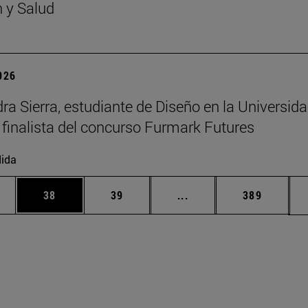
n y Salud
2026
ra Sierra, estudiante de Diseño en la Universid
 finalista del concurso Furmark Futures
ida
edias Use TAB para desplazarse.
ina
Página
Página
Páginas intermedias Us
Página
38
39
...
389