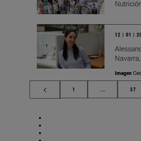
Nutrició
12 | 01 | 
Alessand
Navarra,
Imagen
Ced
Página
Páginas interm
Pág
1
...
37