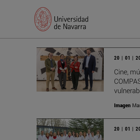
20 | 01 | 
Cine, mú
COMPASS
vulnerab
Imagen
Man
20 | 01 | 