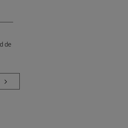
ad de
e TAB para desplazarse.