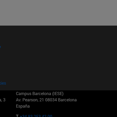
?
kies
Campus Barcelona (IESE)
, 3
Av. Pearson, 21 08034 Barcelona
España
T.
+34 93 253 42 00