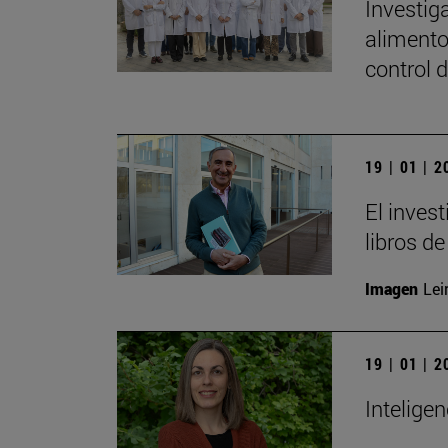
Investig
alimento
control 
19 | 01 | 
El inves
libros de
Imagen
Lei
19 | 01 | 
Inteligen