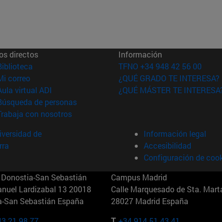
os directos
Información
(abre en nueva ventana)
Biblioteca
TFNO +34 948 42 56 00
(abre en nueva ventana)
Mi correo
¿QUÉ GRADO TE INTERESA?
(abre en nueva ventana)
Aula virtual ADI
¿QUÉ MÁSTER TE INTERESA
(abre en nueva ventana)
Búsqueda de personas
(abre en nueva ventana)
Trabaja con nosotros
versidad de
Información legal
rra
Accesibilidad
Configuración de coo
Donostia-San Sebastián
Campus Madrid
anuel Lardizabal 13 20018
Calle Marquesado de Sta. Marta
a-San Sebastián España
28027 Madrid España
43 21 98 77
T.
+34 914 51 43 41