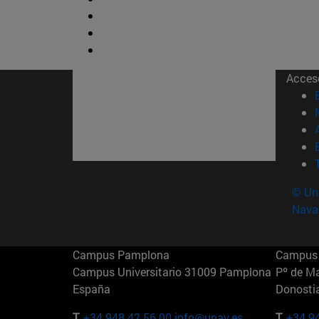
Acces
© Uni
Nava
Campus Pamplona
Campus 
Campus Universitario 31009 Pamplona
Pº de M
España
Donosti
T.
+34 948 42 56 00
info@unav.es
T.
+34 9