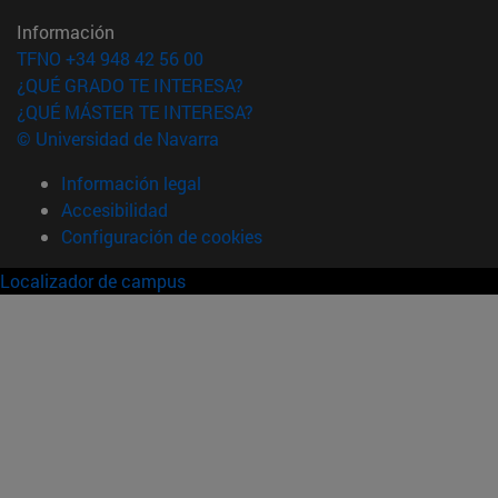
Información
TFNO +34 948 42 56 00
¿QUÉ GRADO TE INTERESA?
¿QUÉ MÁSTER TE INTERESA?
© Universidad de Navarra
Información legal
Accesibilidad
Configuración de cookies
Localizador de campus