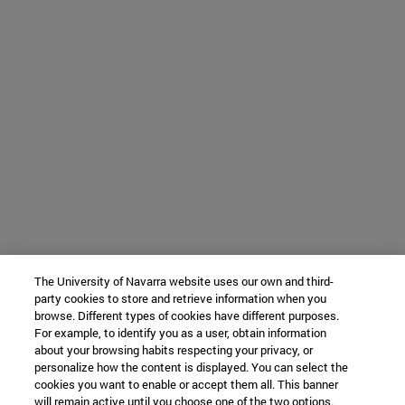
The University of Navarra website uses our own and third-
party cookies to store and retrieve information when you
browse. Different types of cookies have different purposes.
For example, to identify you as a user, obtain information
about your browsing habits respecting your privacy, or
personalize how the content is displayed. You can select the
cookies you want to enable or accept them all. This banner
will remain active until you choose one of the two options.