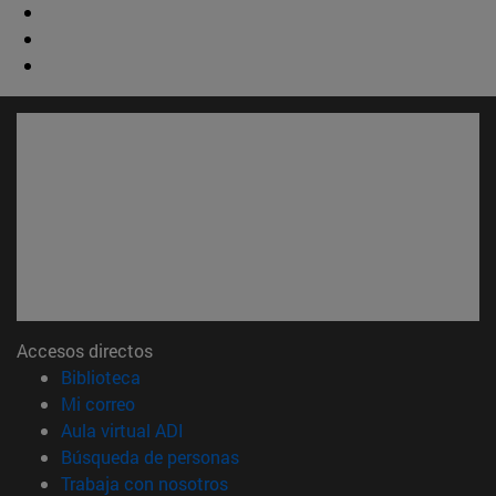
Accesos directos
(abre en nueva ventana)
Biblioteca
(abre en nueva ventana)
Mi correo
(abre en nueva ventana)
Aula virtual ADI
(abre en nueva ventana)
Búsqueda de personas
(abre en nueva ventana)
Trabaja con nosotros