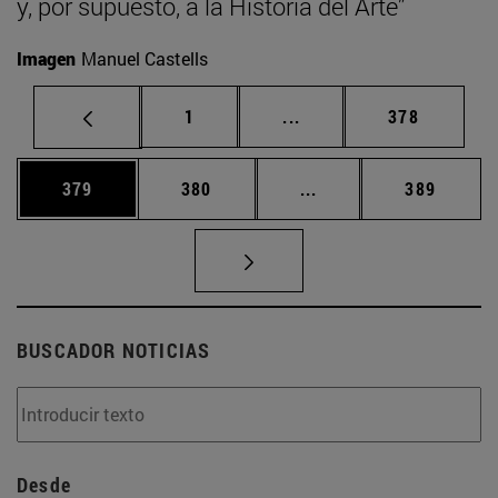
y, por supuesto, a la Historia del Arte”
Imagen
Manuel Castells
Página
Páginas intermedias Us
Página
1
...
378
Página
Página
Páginas intermedias 
Página
379
380
...
389
BUSCADOR NOTICIAS
Desde