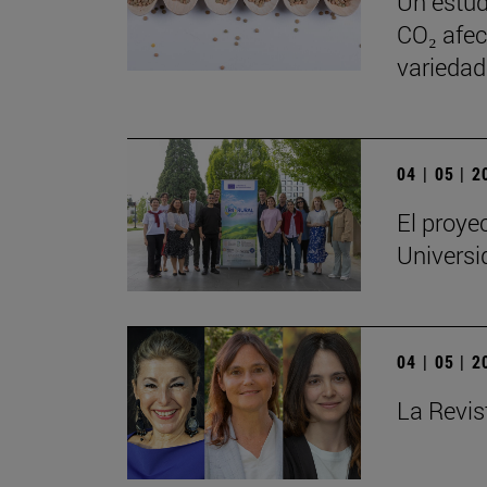
Un estud
CO₂ afect
variedad
04 | 05 | 
El proye
Universi
04 | 05 | 
La Revis