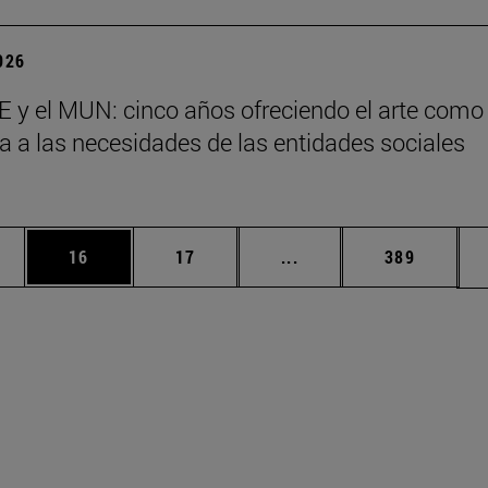
2026
 y el MUN: cinco años ofreciendo el arte como
a a las necesidades de las entidades sociales
s
edias Use TAB para desplazarse.
ina
Página
Página
Páginas intermedias Us
Página
16
17
...
389