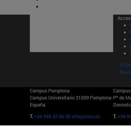
Acces
© Uni
Nava
Campus Pamplona
Campus 
Campus Universitario 31009 Pamplona
Pº de M
España
Donosti
T.
+34 948 42 56 00
info@unav.es
T.
+34 9
Campus Madrid (IESE)
Campus 