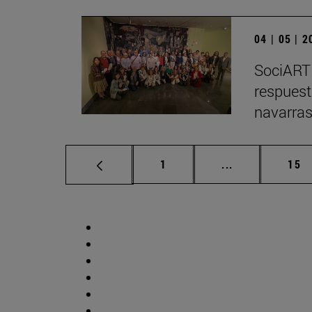
04 | 05 | 
SociARTE
respuest
navarra
Página
Páginas interm
Pág
1
...
15