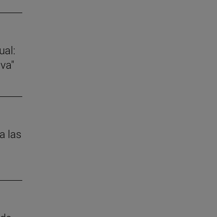
ual:
va"
a las