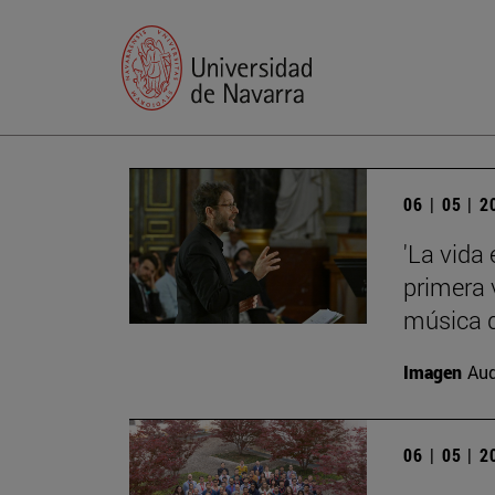
06 | 05 | 
'La vida
primera 
música d
Imagen
Aud
06 | 05 | 