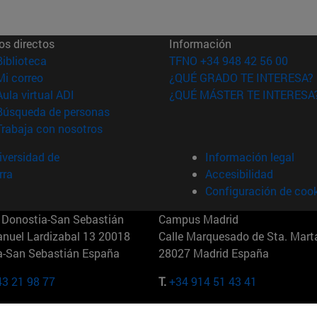
os directos
Información
(abre en nueva ventana)
Biblioteca
TFNO +34 948 42 56 00
(abre en nueva ventana)
Mi correo
¿QUÉ GRADO TE INTERESA?
(abre en nueva ventana)
Aula virtual ADI
¿QUÉ MÁSTER TE INTERESA
(abre en nueva ventana)
Búsqueda de personas
(abre en nueva ventana)
Trabaja con nosotros
versidad de
Información legal
rra
Accesibilidad
Configuración de coo
Donostia-San Sebastián
Campus Madrid
anuel Lardizabal 13 20018
Calle Marquesado de Sta. Marta
a-San Sebastián España
28027 Madrid España
43 21 98 77
T.
+34 914 51 43 41
Nueva York (IESE)
Campus Munich (IESE)