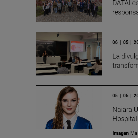
DATAI ce
responsa
06 | 05 | 
La divul
transfor
05 | 05 | 
Naiara U
Hospital
Imagen
Man