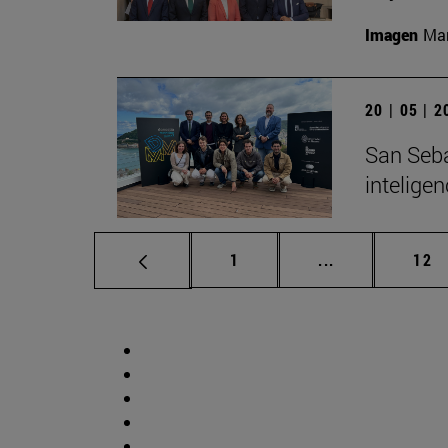
Imagen
Man
20 | 05 | 
San Seba
inteligen
Página
Páginas interm
Pág
1
...
12