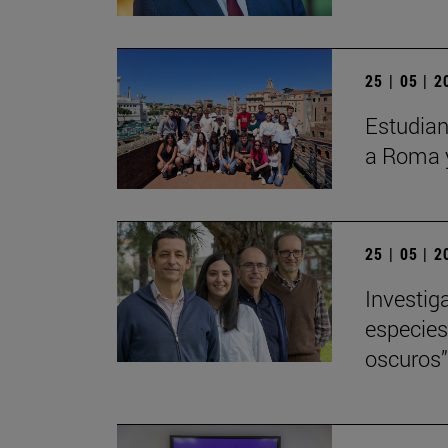
25 | 05 | 
Estudiant
a Roma 
25 | 05 | 
Investig
especies
oscuros” 