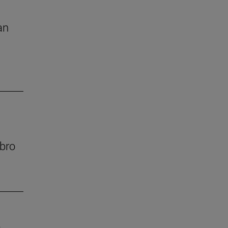
an
bro