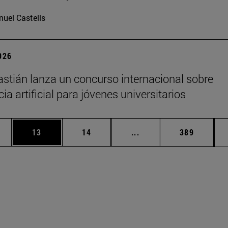
uel Castells
2026
stián lanza un concurso internacional sobre
cia artificial para jóvenes universitarios
edias Use TAB para desplazarse.
ina
Página
Página
Páginas intermedias Us
Página
13
14
...
389