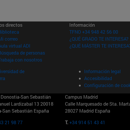
os directos
Información
(abre en nueva ventana)
Biblioteca
TFNO +34 948 42 56 00
(abre en nueva ventana)
Mi correo
¿QUÉ GRADO TE INTERESA?
(abre en nueva ventana)
Aula virtual ADI
¿QUÉ MÁSTER TE INTERESA
(abre en nueva ventana)
Búsqueda de personas
(abre en nueva ventana)
Trabaja con nosotros
versidad de
Información legal
rra
Accesibilidad
Configuración de coo
Donostia-San Sebastián
Campus Madrid
anuel Lardizabal 13 20018
Calle Marquesado de Sta. Marta
a-San Sebastián España
28027 Madrid España
43 21 98 77
T.
+34 914 51 43 41