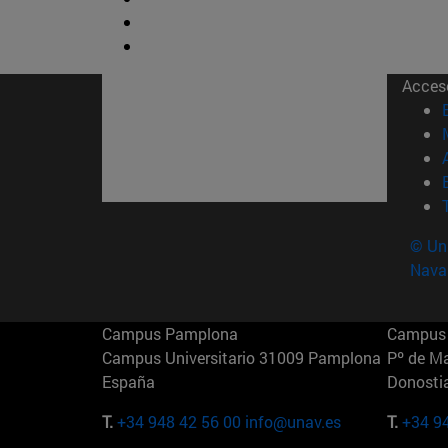
Acces
© Uni
Nava
Campus Pamplona
Campus 
Campus Universitario 31009 Pamplona
Pº de M
España
Donosti
T.
+34 948 42 56 00
info@unav.es
T.
+34 9