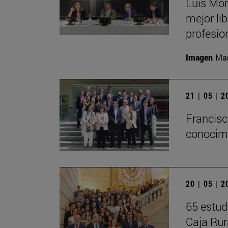
Luis Mon
mejor li
profesio
Imagen
Man
21 | 05 | 
Francisc
conocimi
20 | 05 | 
65 estud
Caja Rur