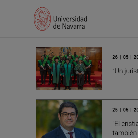
26 | 05 | 
“Un juris
25 | 05 | 
"El cris
también 