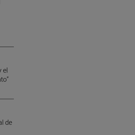
l
 el
to”
al de