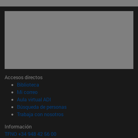
Accesos directos
(abre en nueva ventana)
Biblioteca
(abre en nueva ventana)
Mi correo
(abre en nueva ventana)
Aula virtual ADI
(abre en nueva ventana)
Búsqueda de personas
(abre en nueva ventana)
Trabaja con nosotros
Información
TFNO +34 948 42 56 00