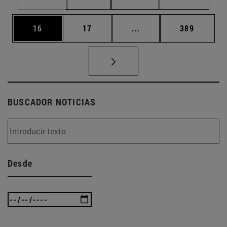
Página
Página
Páginas intermedias U
Página
16
17
...
389
BUSCADOR NOTICIAS
Desde