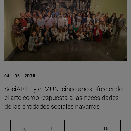
04 | 05 | 2026
SociARTE y el MUN: cinco años ofreciendo
el arte como respuesta a las necesidades
de las entidades sociales navarras
Página
Páginas intermedias Us
Página
1
...
15