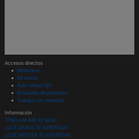
Accesos directos
(abre en nueva ventana)
Biblioteca
(abre en nueva ventana)
Mi correo
(abre en nueva ventana)
Aula virtual ADI
(abre en nueva ventana)
Búsqueda de personas
(abre en nueva ventana)
Trabaja con nosotros
Información
TFNO +34 948 42 56 00
¿QUÉ GRADO TE INTERESA?
¿QUÉ MÁSTER TE INTERESA?